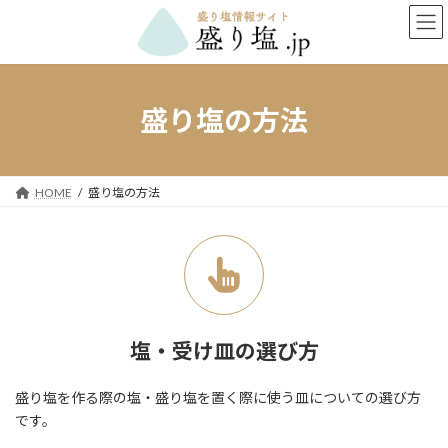
コ
ナ
ン
ビ
テ
ゲ
ン
ー
ツ
シ
へ
ョ
盛り塩の方法
ス
ン
キ
に
ッ
移
プ
動
HOME
盛り塩の方法
塩・受け皿の選び方
盛り塩を作る際の塩・盛り塩を置く際に使う皿についての選び方
です。